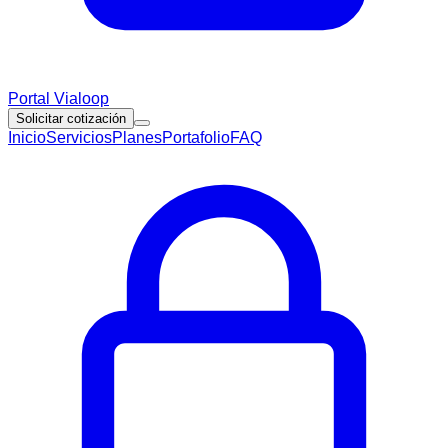
Portal Vialoop
Solicitar cotización
Inicio
Servicios
Planes
Portafolio
FAQ