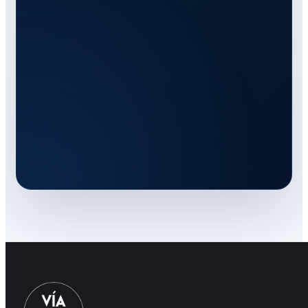
ACTIVO
const
sistema
=
await
vialoop.crear
({
01
problema
:
"procesos dispersos"
,
02
información
:
"centralizada"
,
03
control
:
 [
04
"usuarios"
,
"documentos"
,
05
"estados"
,
"responsables"
06
],
07
resultado
:
"operación clara"
08
});
09
// Menos tareas repetidas. Más control del proceso.
10
Proceso centralizado
LISTO PARA CRECER