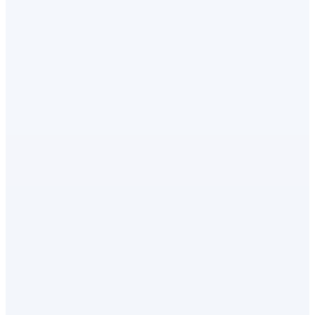
★
★
★
★
★