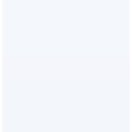
★
★
★
★
★