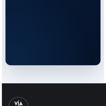
ACTIVO
const
sistema
=
await
vialoop.crear
({
01
problema
:
"procesos dispersos"
,
02
información
:
"centralizada"
,
03
control
:
 [
04
"usuarios"
,
"documentos"
,
05
"estados"
,
"responsables"
06
],
07
resultado
:
"operación clara"
08
});
09
// Menos tareas repetidas. Más control del proceso.
10
Proceso centralizado
LISTO PARA CRECER