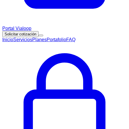
Portal Vialoop
Solicitar cotización
Inicio
Servicios
Planes
Portafolio
FAQ